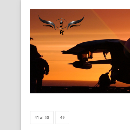
41 al 50
49