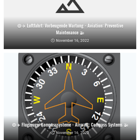
🟢 ✈️ Luftfahrt: Vorbeugende Wartung - Aviation: Preventive
Maintenance 🚁
November 16, 2022
🟢 ✈️ Flugzeuge: Kompasssysteme - Aircraft: Compass Systems 🚁
November 16, 2022