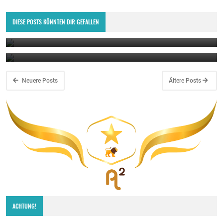
🟢 ✈️ Flugzeugtriebwerk: Kolben - Aircraft Engine: Pistons 🚁
DIESE POSTS KÖNNTEN DIR GEFALLEN
🟢 ✈️ Flugzeugtriebwerk: Pleuel - Aircraft Engine: Connecting Rods
December 7, 2022
🚁
December 7, 2022
Neuere Posts
Ältere Posts
ACHTUNG!