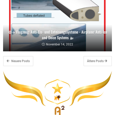
🟢 ✈️ Flugzeug: Anti-Eis- und Enteisungssysteme - Airplane: Anti-Ice
and Deice Systems 🚁
November 14, 2022
Neuere Posts
Ältere Posts