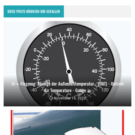
DIESE POSTS KÖNNTEN DIR GEFALLEN
🟢 ✈️ Flugzeug: Anzeige der Außenlufttemperatur - (OAT) - Outside
Air Temperature - Gauge 🚁
November 14, 2022