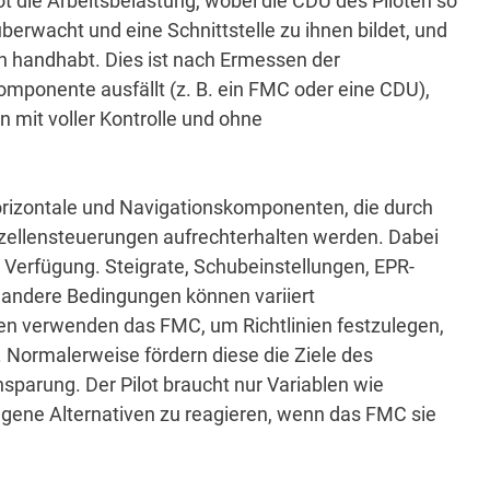
lot die Arbeitsbelastung, wobei die CDU des Piloten so
überwacht und eine Schnittstelle zu ihnen bildet, und
en handhabt.
Dies ist nach Ermessen der
mponente ausfällt (z. B. ein FMC oder eine CDU),
n mit voller Kontrolle und ohne
horizontale und Navigationskomponenten, die durch
gzellensteuerungen aufrechterhalten werden.
Dabei
r Verfügung.
Steigrate, Schubeinstellungen, EPR-
d andere Bedingungen können variiert
n verwenden das FMC, um Richtlinien festzulegen,
.
Normalerweise fördern diese die Ziele des
insparung.
Der Pilot braucht nur Variablen wie
gene Alternativen zu reagieren, wenn das FMC sie