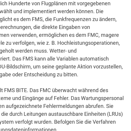
lich Hunderte von Flugplänen mit vorgegebenen
ewählt und implementiert werden können.
Die
glicht es dem FMS, die Funkfrequenzen zu ändern,
Berechnungen, die direkte Eingaben von
stemen verwenden, ermöglichen es dem FMC, magere
e zu verfolgen, wie z. B. Hochleistungsoperationen,
hgeholt werden muss.
Wetter- und
riert.
Das FMS kann alle Variablen automatisch
-Bildschirm, um seine geplante Aktion vorzustellen,
ngabe oder Entscheidung zu bitten.
lt FMS BITE.
Das FMC überwacht während des
steme und Eingänge auf Fehler.
Das Wartungspersonal
ten aufgezeichnete Fehlermeldungen abrufen.
Sie
 die durch Leitungen austauschbare Einheiten (LRUs)
System verfolgt wurden.
Befolgen Sie die Verfahren
e
rtungsdateninformationen.