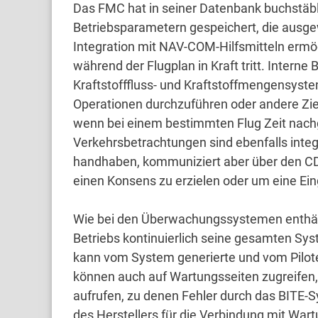
Das FMC hat in seiner Datenbank buchstäb
Betriebsparametern gespeichert, die ausg
Integration mit NAV-COM-Hilfsmitteln ermö
während der Flugplan in Kraft tritt.
Interne 
Kraftstofffluss- und Kraftstoffmengensy
Operationen durchzuführen oder andere Ziel
wenn bei einem bestimmten Flug Zeit nac
Verkehrsbetrachtungen sind ebenfalls integ
handhaben, kommuniziert aber über den CDU
einen Konsens zu erzielen oder um eine Ei
Wie bei den Überwachungssystemen enthä
Betriebs kontinuierlich seine gesamten Sy
kann vom System generierte und vom Pilo
können auch auf Wartungsseiten zugreifen,
aufrufen, zu denen Fehler durch das BITE-
🟢 ✈️ Luftfahrt: Mikroelektromechanisch basiert
des Herstellers für die Verbindung mit Wa