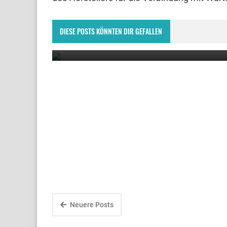
Einstellungs- und Richtungssysteme (MEMS) -
Microelectromechanical Based Attitude and
Directional Systems 🚁
DIESE POSTS KÖNNTEN DIR GEFALLEN
December 1, 2022
Neuere Posts